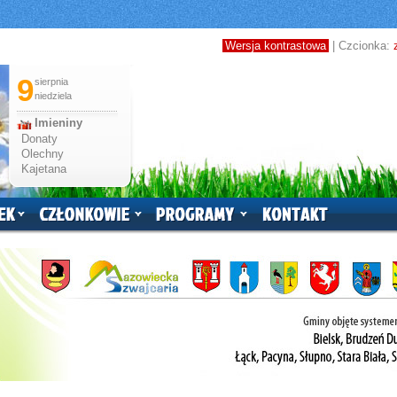
Wersja kontrastowa
| Czcionka:
9
sierpnia
niedziela
Imieniny
Donaty
Olechny
Kajetana