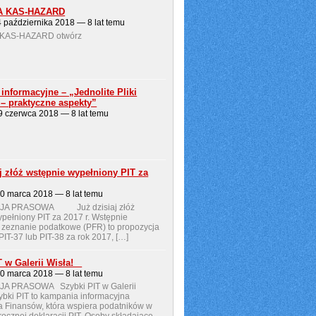
A KAS-HAZARD
4 października 2018 — 8 lat temu
KAS-HAZARD otwórz
informacyjne – „Jednolite Pliki
 – praktyczne aspekty”
29 czerwca 2018 — 8 lat temu
j złóż wstępnie wypełniony PIT za
20 marca 2018 — 8 lat temu
JA PRASOWA Już dzisiaj złóż
pełniony PIT za 2017 r. Wstępnie
 zeznanie podatkowe (PFR) to propozycja
 PIT-37 lub PIT-38 za rok 2017, […]
T w Galerii Wisła!
20 marca 2018 — 8 lat temu
A PRASOWA Szybki PIT w Galerii
bki PIT to kampania informacyjna
a Finansów, która wspiera podatników w