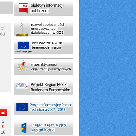
nd
2
9
16