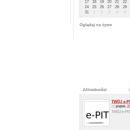
17
18
19
20
21
22
24
25
26
27
28
29
31
1
2
3
4
5
Oglądaj na żywo
Aktualności
TWÓJ e-P
piątek, 
TWÓJ e-PIT