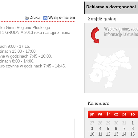
Deklaracja dostępności
Drukuj
|
Wyślij e-mailem
Znajdź gminę
zku Gmin Regionu Płockiego -
d 1 GRUDNIA 2013 roku nastąpi zmiana
ach 9:00 - 17:15.
inach 13:00 - 17:00.
nne w godzinach 7:45 - 16:00.
inach 8:00 - 14:00.
o czynne w godzinach 7:45 - 14:45.
Kalendarz
pn
wt
śr
cz
pt
so
27
28
29
30
31
1
3
4
5
6
7
8
10
11
12
13
14
15