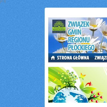
/*
*/