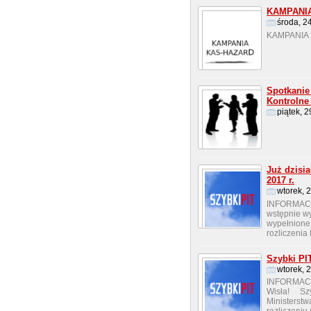
KAMPANI
środa, 2
KAMPANIA 
Spotkanie 
Kontrolne
piątek, 
Już dzisia
2017 r.
wtorek, 
INFORMAC
wstępnie wy
wypełnione
rozliczenia
Szybki PI
wtorek, 
INFORMACJ
Wisła! Szy
Ministerstw