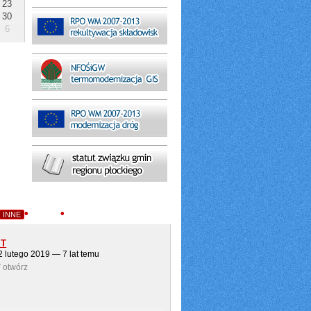
23
30
6
•
•
INNE
GMINY
PORTAL SAMORZĄDOWY
IT
22 lutego 2019 — 7 lat temu
 otwórz