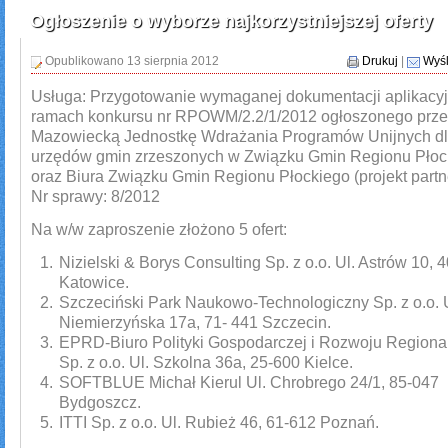
Ogłoszenie o wyborze najkorzystniejszej oferty
Opublikowano 13 sierpnia 2012
Drukuj
|
Wyśl
Usługa: Przygotowanie wymaganej dokumentacji aplikacyj
ramach konkursu nr RPOWM/2.2/1/2012 ogłoszonego prze
Mazowiecką Jednostkę Wdrażania Programów Unijnych d
urzędów gmin zrzeszonych w Związku Gmin Regionu Płoc
oraz Biura Związku Gmin Regionu Płockiego (projekt partne
Nr sprawy: 8/2012
Na w/w zaproszenie złożono 5 ofert:
Nizielski & Borys Consulting Sp. z o.o. Ul. Astrów 10, 
Katowice.
Szczeciński Park Naukowo-Technologiczny Sp. z o.o. 
Niemierzyńska 17a, 71- 441 Szczecin.
EPRD-Biuro Polityki Gospodarczej i Rozwoju Region
Sp. z o.o. Ul. Szkolna 36a, 25-600 Kielce.
SOFTBLUE Michał Kierul Ul. Chrobrego 24/1, 85-047
Bydgoszcz.
ITTI Sp. z o.o. Ul. Rubież 46, 61-612 Poznań.