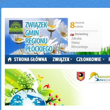
/*
*/
8
sierpnia
sobota
Imieniny
Jakuba
Sławy
Wincentego