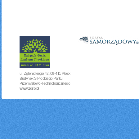
ul. Zglenickiego 42, 09-411 Płock
Budynek S Płockiego Parku
Przemysłowo-Technologicznego
www.zgrp.pl