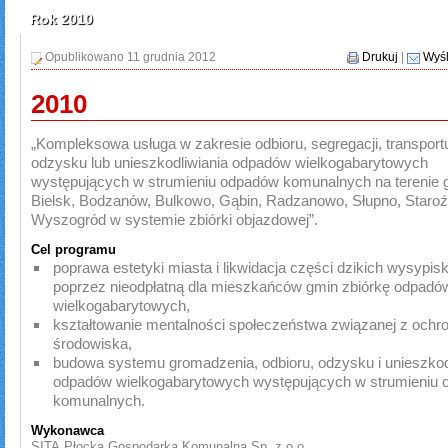
Rok 2010
Opublikowano 11 grudnia 2012
Drukuj
|
Wyśl
2010
„Kompleksowa usługa w zakresie odbioru, segregacji, transportu
odzysku lub unieszkodliwiania odpadów wielkogabarytowych
występujących w strumieniu odpadów komunalnych na terenie 
Bielsk, Bodzanów, Bulkowo, Gąbin, Radzanowo, Słupno, Staroź
Wyszogród w systemie zbiórki objazdowej”.
Cel programu
poprawa estetyki miasta i likwidacja części dzikich wysypis
poprzez nieodpłatną dla mieszkańców gmin zbiórkę odpadó
wielkogabarytowych,
kształtowanie mentalności społeczeństwa związanej z ochr
środowiska,
budowa systemu gromadzenia, odbioru, odzysku i unieszkod
odpadów wielkogabarytowych występujących w strumieniu
komunalnych.
Wykonawca
SITA Płocka Gospodarka Komunalna Sp. z o.o.