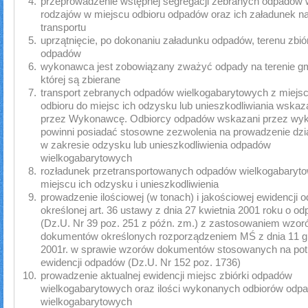
przeprowadzenie wstępnej segregacji zebranych odpadów 
rodzajów w miejscu odbioru odpadów oraz ich załadunek n
transportu
uprzątnięcie, po dokonaniu załadunku odpadów, terenu zbió
odpadów
wykonawca jest zobowiązany zważyć odpady na terenie gm
której są zbierane
transport zebranych odpadów wielkogabarytowych z miejsc
odbioru do miejsc ich odzysku lub unieszkodliwiania wska
przez Wykonawcę. Odbiorcy odpadów wskazani przez w
powinni posiadać stosowne zezwolenia na prowadzenie dzia
w zakresie odzysku lub unieszkodliwienia odpadów
wielkogabarytowych
rozładunek przetransportowanych odpadów wielkogabaryt
miejscu ich odzysku i unieszkodliwienia
prowadzenie ilościowej (w tonach) i jakościowej ewidencji
określonej art. 36 ustawy z dnia 27 kwietnia 2001 roku o o
(Dz.U. Nr 39 poz. 251 z późn. zm.) z zastosowaniem wzo
dokumentów określonych rozporządzeniem MŚ z dnia 11 g
2001r. w sprawie wzorów dokumentów stosowanych na pot
ewidencji odpadów (Dz.U. Nr 152 poz. 1736)
prowadzenie aktualnej ewidencji miejsc zbiórki odpadów
wielkogabarytowych oraz ilości wykonanych odbiorów odp
wielkogabarytowych