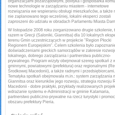
organizacjami pozarządowymi, polityka i gospodarka komu
nowe technologie w zarządzaniu miastem - internetowe
rozwiązania we wspieraniu obsługi mieszkańców, a także 
nie zaplanowano tego wcześniej, lokalni eksperci zostali
zaproszeni do udziału w obradach Parlamentu Miasta Darm
W listopadzie 2008 roku zorganizowano drugie szkolenie, 
razem w Grecji (Saloniki, Giannitsa) dla 10 lokalnych eksp
terenu Gmin uczestniczących w projekcie "Region Płocki
Regionem Europejskim". Celem szkolenia było zapoznanie
doświadczeniami greckich samorządów w zakresie rozwoj
lokalnego, dobrego zarządzania i partnerstwa publiczno-
prywatnego. Program wizyty obejmował szereg spotkań z 
gminnymi, powiatowymi (prefektura) oraz regionalnymi (R
Środkowej Macedonii), a także radnymi i przedsiębiorcami.
Tematyka spotkań obejmowała m.in.: system zarządzania 
Giannitsa oraz kierunków jego rozwoju, strategia rozwoju
Macedonii - dobre praktyki, przykłady realizowanych proje
wdrażanie systemu e-Administracji w gminie Kalamaria,
partnerstwo publiczno-prywatne na rzecz turystyki i promoc
obszaru prefektury Pieria.