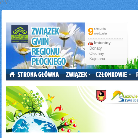
/*
*/
9
sierpnia
niedziela
Imieniny
Donaty
Olechny
Kajetana