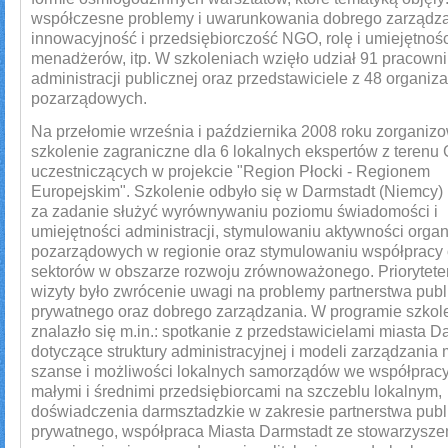
współczesne problemy i uwarunkowania dobrego zarządza
innowacyjność i przedsiębiorczość NGO, rolę i umiejętnośc
menadżerów, itp. W szkoleniach wzięło udział 91 pracown
administracji publicznej oraz przedstawiciele z 48 organiza
pozarządowych.
Na przełomie września i października 2008 roku zorganiz
szkolenie zagraniczne dla 6 lokalnych ekspertów z terenu
uczestniczących w projekcie "Region Płocki - Regionem
Europejskim". Szkolenie odbyło się w Darmstadt (Niemcy) 
za zadanie służyć wyrównywaniu poziomu świadomości i
umiejętności administracji, stymulowaniu aktywności organ
pozarządowych w regionie oraz stymulowaniu współpracy
sektorów w obszarze rozwoju zrównoważonego. Priorytete
wizyty było zwrócenie uwagi na problemy partnerstwa publ
prywatnego oraz dobrego zarządzania. W programie szkol
znalazło się m.in.: spotkanie z przedstawicielami miasta D
dotyczące struktury administracyjnej i modeli zarządzania
szanse i możliwości lokalnych samorządów we współpracy
małymi i średnimi przedsiębiorcami na szczeblu lokalnym,
doświadczenia darmsztadzkie w zakresie partnerstwa publ
prywatnego, współpraca Miasta Darmstadt ze stowarzyszen