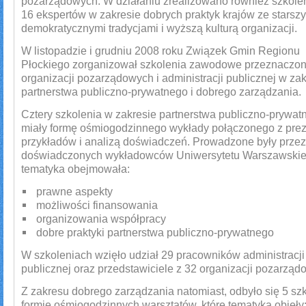
pozarządowych. W działaniu zrealizowano również szkolen
16 ekspertów w zakresie dobrych praktyk krajów ze starsz
demokratycznymi tradycjami i wyższą kulturą organizacji.
W listopadzie i grudniu 2008 roku Związek Gmin Regionu
Płockiego zorganizował szkolenia zawodowe przeznaczon
organizacji pozarządowych i administracji publicznej w za
partnerstwa publiczno-prywatnego i dobrego zarządzania.
Cztery szkolenia w zakresie partnerstwa publiczno-prywat
miały formę ośmiogodzinnego wykłady połączonego z prez
przykładów i analizą doświadczeń. Prowadzone były przez
doświadczonych wykładowców Uniwersytetu Warszawskieg
tematyka obejmowała:
prawne aspekty
możliwości finansowania
organizowania współpracy
dobre praktyki partnerstwa publiczno-prywatnego
W szkoleniach wzięło udział 29 pracowników administracji
publicznej oraz przedstawiciele z 32 organizacji pozarząd
Z zakresu dobrego zarządzania natomiast, odbyło się 5 sz
formie ośmiogodzinnych warsztatów, które tematyką objęły