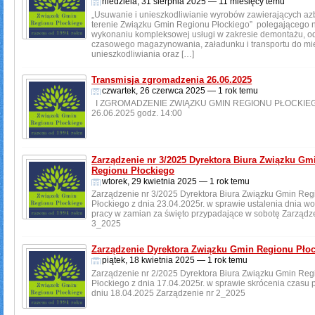
niedziela, 31 sierpnia 2025 — 11 miesięcy temu
„Usuwanie i unieszkodliwianie wyrobów zawierających az
terenie Związku Gmin Regionu Płockiego” polegającego 
wykonaniu kompleksowej usługi w zakresie demontażu, od
czasowego magazynowania, załadunku i transportu do mi
unieszkodliwiania oraz […]
Transmisja zgromadzenia 26.06.2025
czwartek, 26 czerwca 2025 — 1 rok temu
I ZGROMADZENIE ZWIĄZKU GMIN REGIONU PŁOCKI
26.06.2025 godz. 14:00
Zarządzenie nr 3/2025 Dyrektora Biura Związku Gm
Regionu Płockiego
wtorek, 29 kwietnia 2025 — 1 rok temu
Zarządzenie nr 3/2025 Dyrektora Biura Związku Gmin Reg
Płockiego z dnia 23.04.2025r. w sprawie ustalenia dnia w
pracy w zamian za święto przypadające w sobotę Zarządz
3_2025
Zarządzenie Dyrektora Związku Gmin Regionu Pło
piątek, 18 kwietnia 2025 — 1 rok temu
Zarządzenie nr 2/2025 Dyrektora Biura Związku Gmin Reg
Płockiego z dnia 17.04.2025r. w sprawie skrócenia czasu 
dniu 18.04.2025 Zarządzenie nr 2_2025