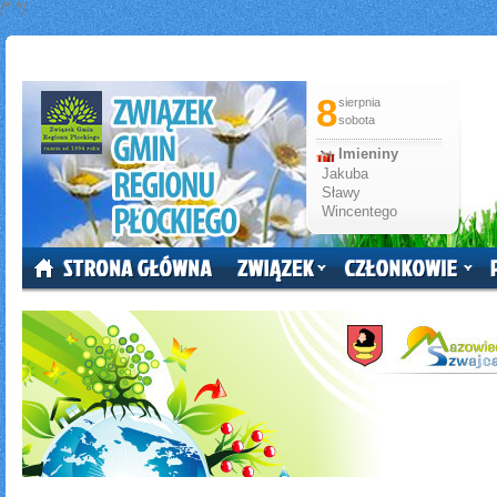
/*
*/
8
sierpnia
sobota
Imieniny
Jakuba
Sławy
Wincentego