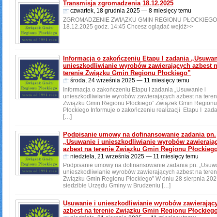
Transmisja zgromadzenia 18.12.2025
czwartek, 18 grudnia 2025 — 8 miesięcy temu
ZGROMADZENIE ZWIĄZKU GMIN REGIONU PŁOCKIEG
18.12.2025 godz. 14:45 Chcesz oglądać wejdź>>
Informacja o zakończeniu Etapu I zadania „Usuwan
unieszkodliwianie wyrobów zawierających azbest 
terenie Związku Gmin Regionu Płockiego”
środa, 24 września 2025 — 11 miesięcy temu
Informacja o zakończeniu Etapu I zadania „Usuwanie i
unieszkodliwianie wyrobów zawierających azbest na teren
Związku Gmin Regionu Płockiego” Związek Gmin Region
Płockiego Informuje o zakończeniu realizacji Etapu I zada
[…]
Podpisanie umowy na dofinansowanie zadania pn.
„Usuwanie i unieszkodliwianie wyrobów zawierają
azbest na terenie Związku Gmin Regionu Płockieg
niedziela, 21 września 2025 — 11 miesięcy temu
Podpisanie umowy na dofinansowanie zadania pn. „Usuwa
unieszkodliwianie wyrobów zawierających azbest na teren
Związku Gmin Regionu Płockiego” W dniu 28 sierpnia 202
siedzibie Urzędu Gminy w Brudzeniu […]
Usuwanie i unieszkodliwianie wyrobów zawierając
azbest na terenie Związku Gmin Regionu Płockieg