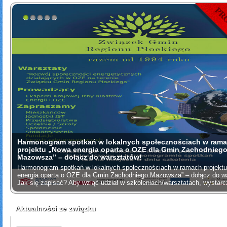
1
2
3
4
5
Termomodernizacja budynków użyteczności publicznej w G
Regionu Płockiego
Sfinansowano w ramach reakcji Unii na pandemię COVID-19 Tytuł Pro
„Termomodernizacja budynków użyteczności publicznej w Gminach Re
Płockiego” Beneficjent Związek Gmin Regionu Płockiego Numer Umow
RPMA.12.01.00-14-i215/20-00 Okres realizacji Projektu […]
Aktualności ze związku