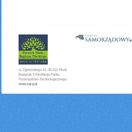
ul. Zglenickiego 42, 09-411 Płock
Budynek S Płockiego Parku
Przemysłowo-Technologicznego
www.zgrp.pl