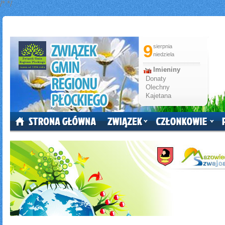
/*
*/
9
sierpnia
niedziela
Imieniny
Donaty
Olechny
Kajetana