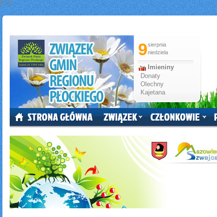
/*
*/
9
sierpnia
niedziela
Imieniny
Donaty
Olechny
Kajetana