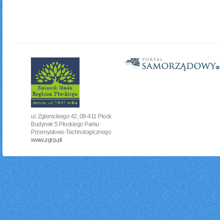
ul. Zglenickiego 42, 09-411 Płock
Budynek S Płockiego Parku
Przemysłowo-Technologicznego
www.zgrp.pl