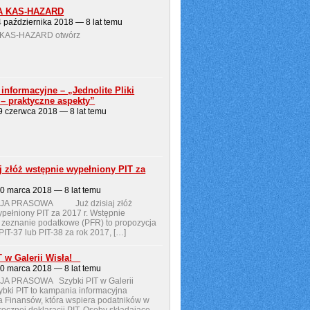
A KAS-HAZARD
4 października 2018 — 8 lat temu
KAS-HAZARD otwórz
informacyjne – „Jednolite Pliki
 – praktyczne aspekty”
29 czerwca 2018 — 8 lat temu
j złóż wstępnie wypełniony PIT za
20 marca 2018 — 8 lat temu
JA PRASOWA Już dzisiaj złóż
pełniony PIT za 2017 r. Wstępnie
 zeznanie podatkowe (PFR) to propozycja
 PIT-37 lub PIT-38 za rok 2017, […]
T w Galerii Wisła!
20 marca 2018 — 8 lat temu
A PRASOWA Szybki PIT w Galerii
bki PIT to kampania informacyjna
a Finansów, która wspiera podatników w