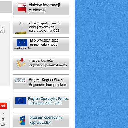
nd
2
9
16