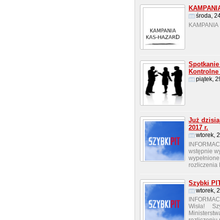
KAMPANI
środa, 2
KAMPANIA 
Spotkanie 
Kontrolne
piątek, 
Już dzisia
2017 r.
wtorek, 
INFORMAC
wstępnie wy
wypełnione
rozliczenia
Szybki PI
wtorek, 
INFORMACJ
Wisła! Szy
Ministerstw