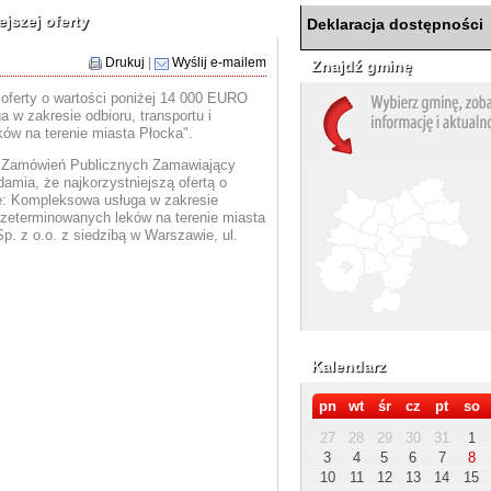
jszej oferty
Deklaracja dostępności
Drukuj
|
Wyślij e-mailem
Znajdź gminę
 oferty o wartości poniżej 14 000 EURO
 w zakresie odbioru, transportu i
ków na terenie miasta Płocka".
o Zamówień Publicznych Zamawiający
mia, że najkorzystniejszą ofertą o
ę: Kompleksowa usługa w zakresie
 przeterminowanych leków na terenie miasta
p. z o.o. z siedzibą w Warszawie, ul.
Kalendarz
pn
wt
śr
cz
pt
so
27
28
29
30
31
1
3
4
5
6
7
8
10
11
12
13
14
15