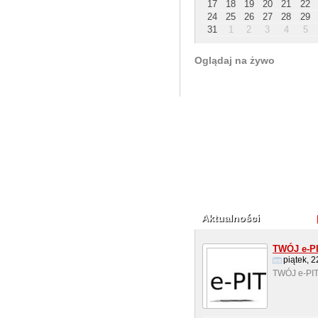
17
18
19
20
21
22
24
25
26
27
28
29
31
1
2
3
4
5
Oglądaj na żywo
Aktualności
TWÓJ e-P
piątek, 
TWÓJ e-PIT