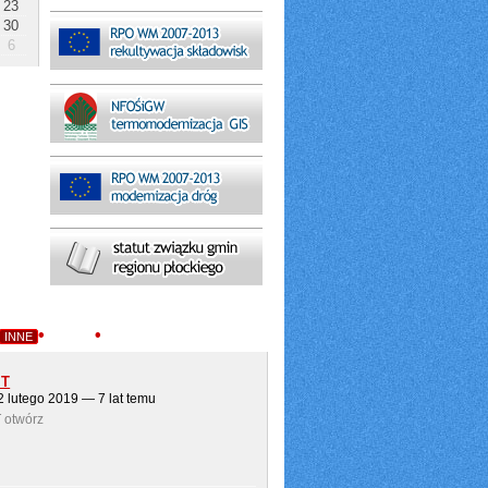
23
30
6
•
•
INNE
GMINY
PORTAL SAMORZĄDOWY
IT
22 lutego 2019 — 7 lat temu
 otwórz