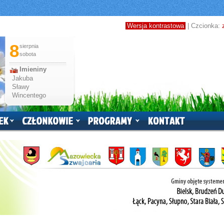
Wersja kontrastowa
| Czcionka:
8
sierpnia
sobota
Imieniny
Jakuba
Sławy
Wincentego