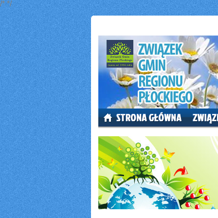
/*
*/