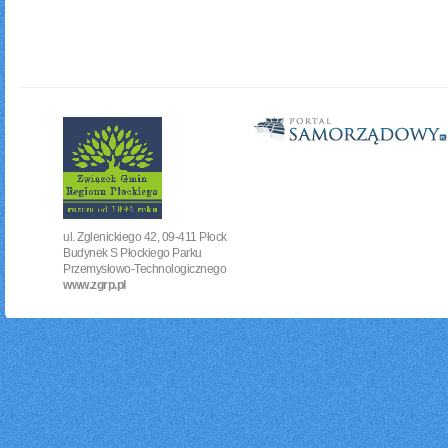
ul. Zglenickiego 42, 09-411 Płock
Budynek S Płockiego Parku
Przemysłowo-Technologicznego
www.zgrp.pl