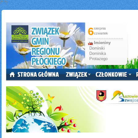
/*
*/
6
sierpnia
czwartek
Imieniny
Dominiki
Dominika
Protazego